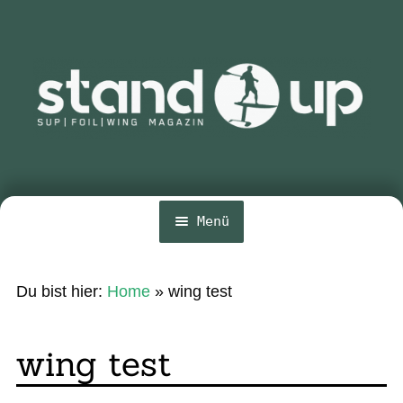
Zur
Zum
Navigation
Inhalt
springen
springen
Menü
Home
Du bist hier:
Home
»
wing test
Unte
News
öffn
Wing und Foil
wing test
SUP-Events