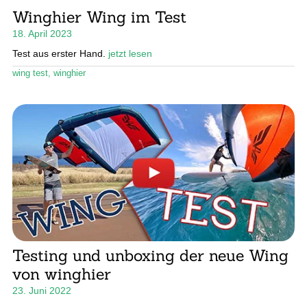
Unte
Ratgeber
Winghier Wing im Test
öffn
18. April 2023
Unte
Das Magazin
öffn
Test aus erster Hand.
jetzt lesen
Stand Up Magazin TV
wing test
,
winghier
SPOT FINDER
Mein Konto
Testing und unboxing der neue Wing
von winghier
23. Juni 2022