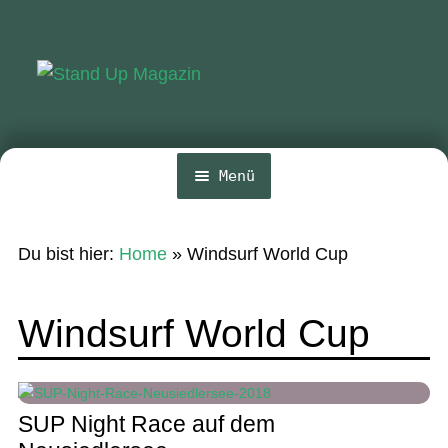
Zur
Zum
Navigation
Inhalt
springen
springen
Menü
Home
Du bist hier:
Home
»
Windsurf World Cup
News
Wing und Foil
Windsurf World Cup
SUP-Events
Ratgeber
SUP Night Race auf dem
Das Magazin