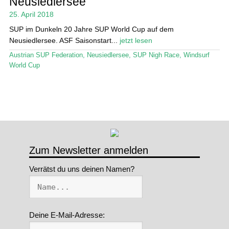
Neusiedlersee
25. April 2018
Stand Up Magazin TV
SUP im Dunkeln 20 Jahre SUP World Cup auf dem
SPOT FINDER
Neusiedlersee. ASF Saisonstart...
jetzt lesen
Austrian SUP Federation
,
Neusiedlersee
,
SUP Nigh Race
,
Windsurf
Mein Konto
World Cup
Zum Newsletter anmelden
Verrätst du uns deinen Namen?
Deine E-Mail-Adresse: