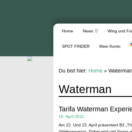
Home
News
Wing und Foi
SPOT FINDER
Mein Konto
Du bist hier:
Home
»
Waterma
Waterman
Tarifa Waterman Experi
16. April 2011
Am 22. Und 23. April präsentiert B3 „
Valdevaqueros. Dabei wird viel Spass g