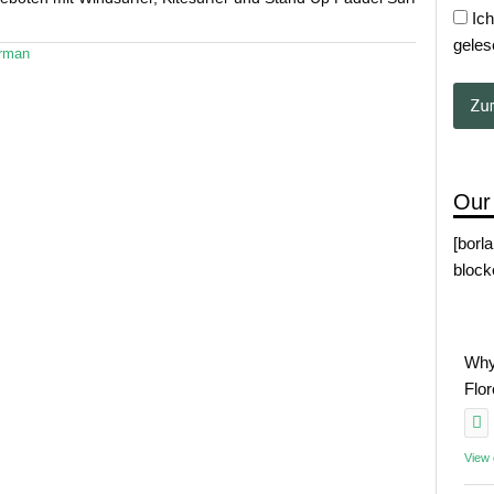
Ich
geles
rman
Our
[borl
block
Why
Flo
View