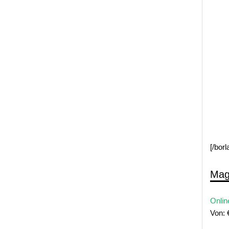
[/bor
Mag
Onlin
Von: