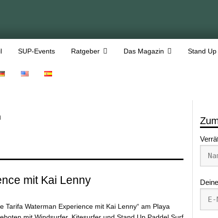
l
SUP-Events
Ratgeber
Das Magazin
Stand Up
n
Zum
Verrä
ence mit Kai Lenny
Deine
The Tarifa Waterman Experience mit Kai Lenny“ am Playa
eboten mit Windsurfer, Kitesurfer und Stand Up Paddel Surf