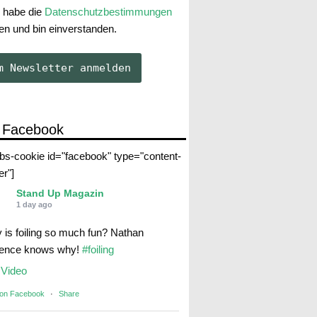
 habe die
Datenschutzbestimmungen
en und bin einverstanden.
 Facebook
abs-cookie id="facebook" type="content-
er"]
Stand Up Magazin
1 day ago
 is foiling so much fun? Nathan
rence knows why!
#foiling
Video
 on Facebook
·
Share