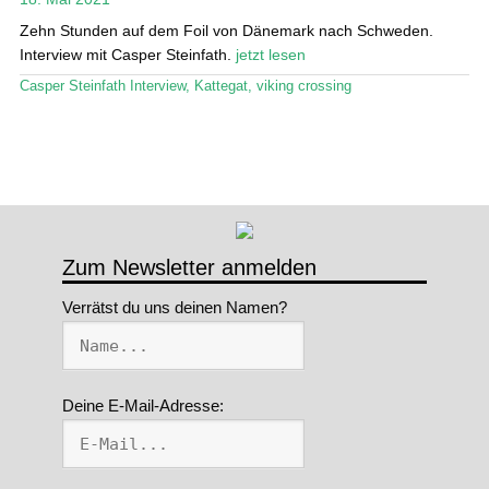
Zehn Stunden auf dem Foil von Dänemark nach Schweden.
Stand Up Magazin TV
Interview mit Casper Steinfath.
jetzt lesen
SPOT FINDER
Casper Steinfath Interview
,
Kattegat
,
viking crossing
Mein Konto
Zum Newsletter anmelden
Verrätst du uns deinen Namen?
Deine E-Mail-Adresse: