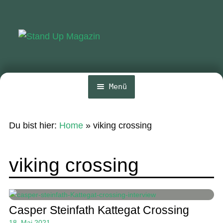
Zur
Zum
Navigation
Inhalt
springen
springen
Menü
Home
Du bist hier:
Home
»
viking crossing
News
Wing und Foil
viking crossing
SUP-Events
Ratgeber
Casper Steinfath Kattegat Crossing
Das Magazin
18. Mai 2021