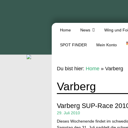
Home
News
Wing und Foi
SPOT FINDER
Mein Konto
Du bist hier:
Home
»
Varberg
Varberg
Varberg SUP-Race 201
29. Juli 2010
Dieses Wochenende findet im schwedis
Samstag den 31. Juli paddelt die sch