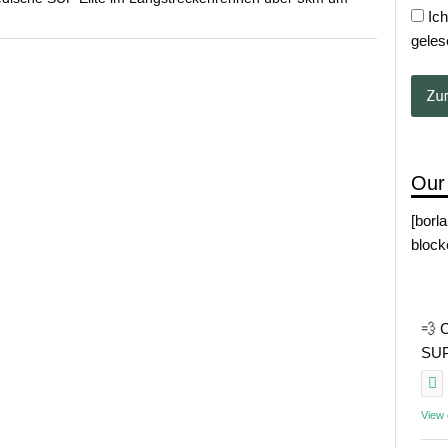
Ich
geles
Our
[borl
block
💨 
SUP 
View