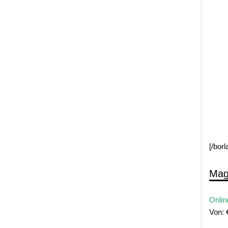
[/bor
Mag
Onlin
Von: