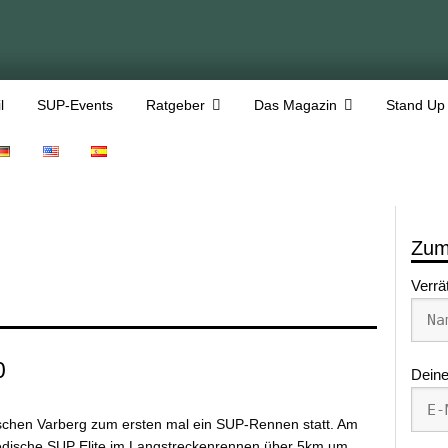
l
SUP-Events
Ratgeber
Das Magazin
Stand Up
Zum
Verrä
0
Deine
chen Varberg zum ersten mal ein SUP-Rennen statt. Am
wedische SUP Elite im Langstreckenrennen über 5km um