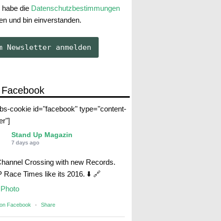
 habe die
Datenschutzbestimmungen
en und bin einverstanden.
 Facebook
abs-cookie id="facebook" type="content-
er"]
Stand Up Magazin
7 days ago
Channel Crossing with new Records.
Race Times like its 2016. ⬇️ 🔗
Photo
 on Facebook
·
Share