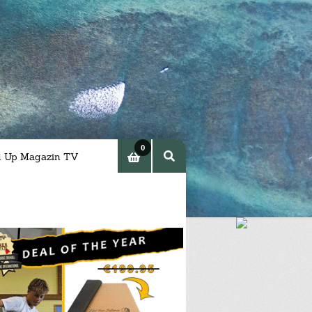
0
d Up Magazin TV
Arti
kel