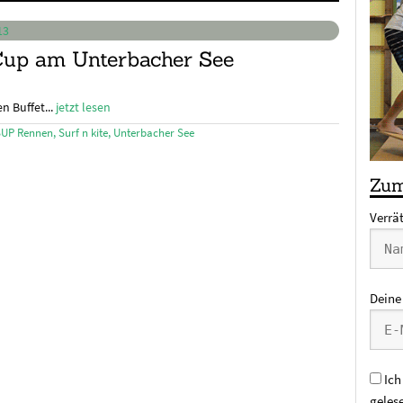
Cup am Unterbacher See
n Buffet...
jetzt lesen
SUP Rennen
,
Surf n kite
,
Unterbacher See
Zum
Verrä
Deine
Ich
geles