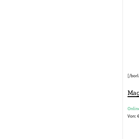
[/bor
Mag
Onlin
Von: