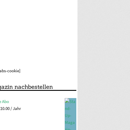
labs-cookie]
azin nachbestellen
e Abo
€
10.00
/ Jahr