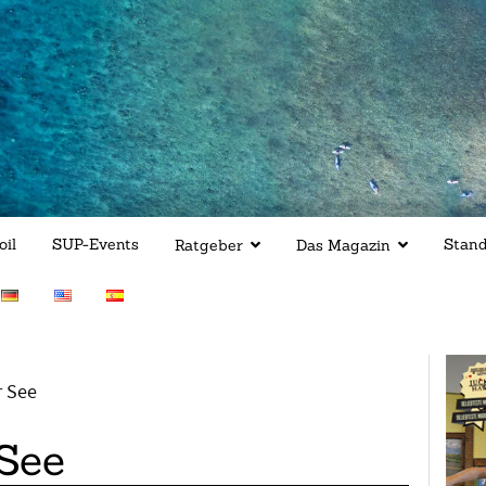
oil
SUP-Events
Stan
Ratgeber
Das Magazin
 See
See