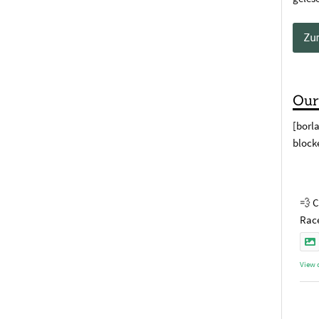
Our
[borl
block
💨 C
Race
View 