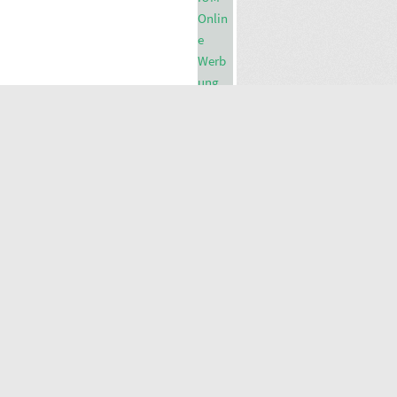
e Magazine findest du
hier
!