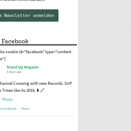
 Facebook
abs-cookie id="facebook" type="content-
er"]
Stand Up Magazin
6 days ago
hannel Crossing with new Records. SUP
 Times like its 2016. ⬇️ 🔗
Photo
on Facebook
·
Share