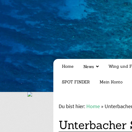
Home
Wing und F
News
SPOT FINDER
Mein Konto
Du bist hier:
Home
»
Unterbacher
Unterbacher 