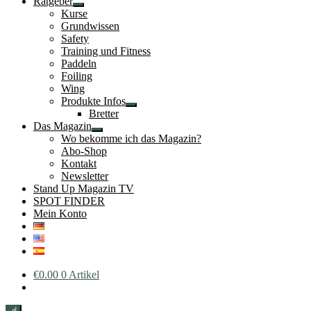
Ratgeber
Untermenü
Kurse
öffnen
Grundwissen
Safety
Training und Fitness
Paddeln
Foiling
Wing
Produkte Infos
Untermenü
Bretter
öffnen
Das Magazin
Untermenü
Wo bekomme ich das Magazin?
öffnen
Abo-Shop
Kontakt
Newsletter
Stand Up Magazin TV
SPOT FINDER
Mein Konto
€
0.00
0 Artikel