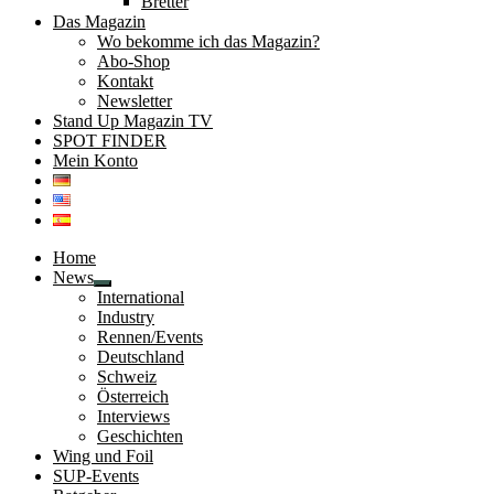
Bretter
Das Magazin
Wo bekomme ich das Magazin?
Abo-Shop
Kontakt
Newsletter
Stand Up Magazin TV
SPOT FINDER
Mein Konto
Home
News
Untermenü
International
öffnen
Industry
Rennen/Events
Deutschland
Schweiz
Österreich
Interviews
Geschichten
Wing und Foil
SUP-Events