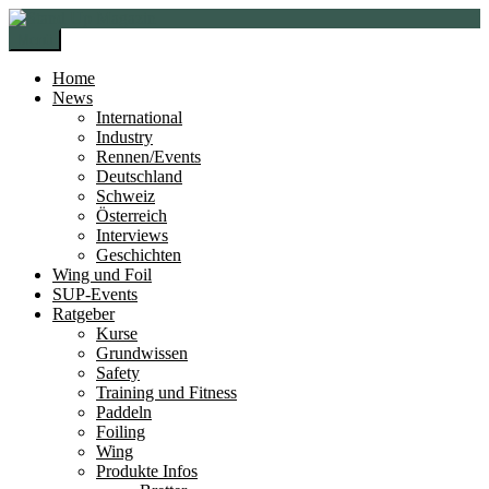
Zur
Zum
Navigation
Inhalt
Menü
springen
springen
Home
News
International
Industry
Rennen/Events
Deutschland
Schweiz
Österreich
Interviews
Geschichten
Wing und Foil
SUP-Events
Ratgeber
Kurse
Grundwissen
Safety
Training und Fitness
Paddeln
Foiling
Wing
Produkte Infos