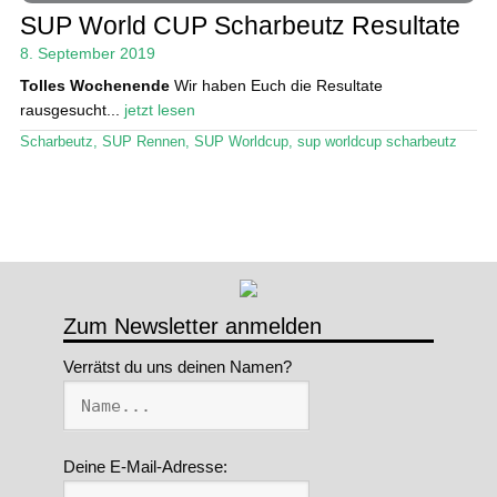
SUP World CUP Scharbeutz Resultate
Stand Up Magazin TV
8. September 2019
SPOT FINDER
Tolles Wochenende
Wir haben Euch die Resultate
rausgesucht...
jetzt lesen
Mein Konto
Scharbeutz
,
SUP Rennen
,
SUP Worldcup
,
sup worldcup scharbeutz
Zum Newsletter anmelden
Verrätst du uns deinen Namen?
Deine E-Mail-Adresse: