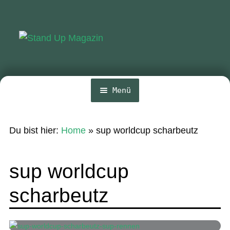
Zur
Zum
Navigation
Inhalt
springen
springen
Menü
Home
Du bist hier:
Home
»
sup worldcup scharbeutz
News
Wing und Foil
sup worldcup
SUP-Events
scharbeutz
Ratgeber
Das Magazin