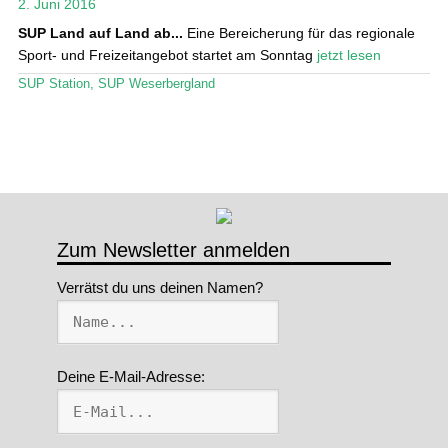
2. Juni 2016
Stand Up Magazin TV
SUP Land auf Land ab...
Eine Bereicherung für das regionale
Sport- und Freizeitangebot startet am Sonntag
jetzt lesen
SPOT FINDER
SUP Station
,
SUP Weserbergland
Mein Konto
Zum Newsletter anmelden
Verrätst du uns deinen Namen?
Deine E-Mail-Adresse: