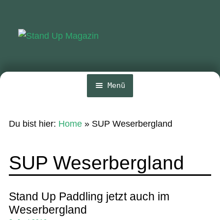
Zur
Zum
Navigation
Inhalt
springen
springen
Menü
Home
Du bist hier:
Home
»
SUP Weserbergland
News
Wing und Foil
SUP Weserbergland
SUP-Events
Ratgeber
Stand Up Paddling jetzt auch im
Weserbergland
Das Magazin