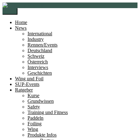
Zur
Zum
Navigation
Inhalt
Menü
springen
springen
Home
News
International
Industry
Rennen/Events
Deutschland
Schweiz
Österreich
Interviews
Geschichten
Wing und Foil
SUP-Events
Ratgeber
Kurse
Grundwissen
Safety
Training und Fitness
Paddeln
Foiling
Wing
Produkte Infos