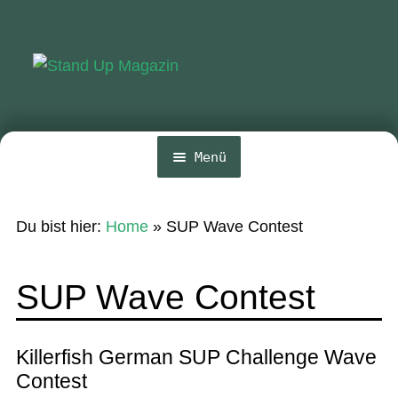
Zur
Zum
Navigation
Inhalt
springen
springen
Menü
Home
Du bist hier:
Home
»
SUP Wave Contest
News
Wing und Foil
SUP Wave Contest
SUP-Events
Ratgeber
Killerfish German SUP Challenge Wave
Contest
Das Magazin