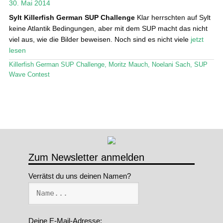
30. Mai 2014
Stand Up Magazin TV
Sylt
Killerfish German SUP Challenge
Klar herrschten auf Sylt
keine Atlantik Bedingungen, aber mit dem SUP macht das nicht
SPOT FINDER
viel aus, wie die Bilder beweisen. Noch sind es nicht viele
jetzt
lesen
Mein Konto
Killerfish German SUP Challenge
,
Moritz Mauch
,
Noelani Sach
,
SUP
Wave Contest
Zum Newsletter anmelden
Verrätst du uns deinen Namen?
Deine E-Mail-Adresse: