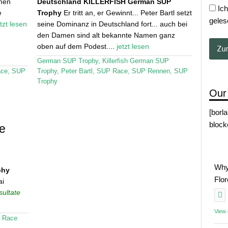
men
Deutschland
KILLERFISH German SUP
Ich
e
Trophy
Er tritt an, er Gewinnt... Peter Bartl setzt
geles
etzt lesen
seine Dominanz in Deutschland fort... auch bei
den Damen sind alt bekannte Namen ganz
oben auf dem Podest....
jetzt lesen
German SUP Trophy
,
Killerfish German SUP
ce
,
SUP
Trophy
,
Peter Bartl
,
SUP Race
,
SUP Rennen
,
SUP
Trophy
Our
[borl
block
te
Why
phy
Flo
ai
sultate
View
P Race