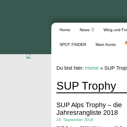
Home
News
Wing und Foi
SPOT FINDER
Mein Konto
Du bist hier:
Home
»
SUP Trop
SUP Trophy
SUP Alps Trophy – die
Jahresrangliste 2018
26. September 2018