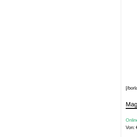
[/bor
Mag
Onlin
Von: