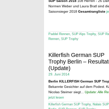
SUP Saison 2018
108 Herren - 26 Da
Normen Weber und Laura Bratl sind di
Saisonsieger 2018
Gesamtrangliste
j
Paddel Rennen
,
SUP Alps Trophy
,
SUP Ra
Rennen
,
SUP Trophy
Killerfish German SUP
Trophy Berlin – Resulta
(Update)
29. Juni 2014
Berlin
KILLERFISH German SUP Tro
Bekannte Gesichter auf dem Podest. K
Nicolas Steimer siegt...
Update: Alle Re
jetzt lesen
Killerfish German SUP Trophy
,
Nalais SU