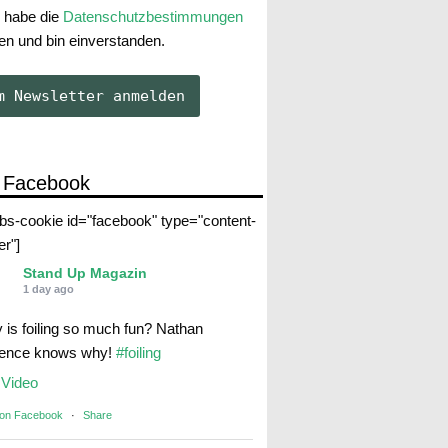
 habe die
Datenschutzbestimmungen
en und bin einverstanden.
 Facebook
abs-cookie id="facebook" type="content-
er"]
Stand Up Magazin
1 day ago
 is foiling so much fun? Nathan
rence knows why!
#foiling
Video
 on Facebook
·
Share