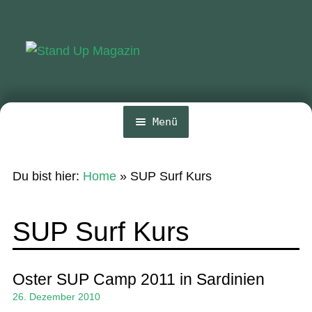
Zur
Zum
Navigation
Inhalt
springen
springen
Menü
Home
Du bist hier:
Home
»
SUP Surf Kurs
News
Wing und Foil
SUP Surf Kurs
SUP-Events
Ratgeber
Oster SUP Camp 2011 in Sardinien
26. Dezember 2010
Das Magazin