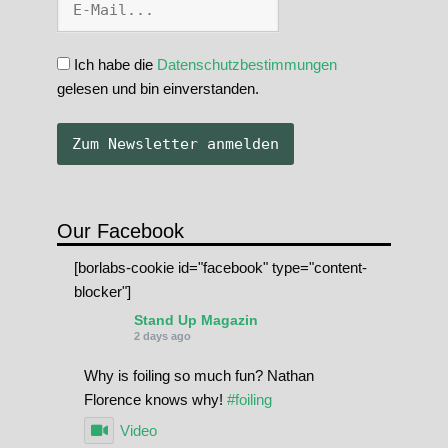
Ich habe die
Datenschutzbestimmungen
gelesen und bin einverstanden.
Our Facebook
[borlabs-cookie id="facebook" type="content-
blocker"]
Stand Up Magazin
2 days ago
Why is foiling so much fun? Nathan
Florence knows why!
#foiling
Video