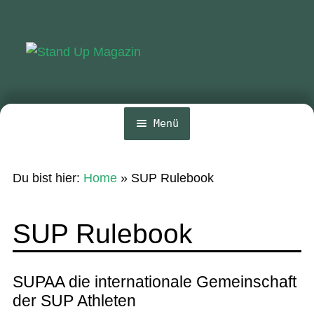
Zur
Zum
Navigation
Inhalt
springen
springen
Menü
Home
Du bist hier:
Home
»
SUP Rulebook
Unte
News
öffn
Wing und Foil
SUP Rulebook
SUP-Events
Unte
Ratgeber
SUPAA die internationale Gemeinschaft
öffn
der SUP Athleten
Unte
Das Magazin