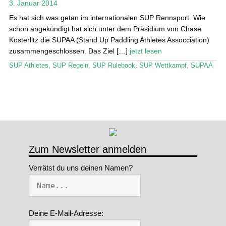
öffn
3. Januar 2014
Stand Up Magazin TV
Es hat sich was getan im internationalen SUP Rennsport. Wie
schon angekündigt hat sich unter dem Präsidium von Chase
SPOT FINDER
Kosterlitz die SUPAA (Stand Up Paddling Athletes Assocciation)
zusammengeschlossen. Das Ziel […]
jetzt lesen
Mein Konto
SUP Athletes
,
SUP Regeln
,
SUP Rulebook
,
SUP Wettkampf
,
SUPAA
Zum Newsletter anmelden
Verrätst du uns deinen Namen?
Deine E-Mail-Adresse: