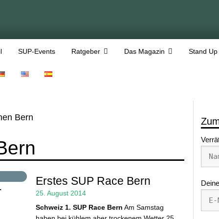
l
SUP-Events
Ratgeber
Das Magazin
Stand Up
en Bern
Zum
Verrä
Bern
Erstes SUP Race Bern
Deine
r
25. August 2014
Schweiz
1. SUP Race Bern
Am Samstag
haben bei kühlem aber trockenem Wetter 25