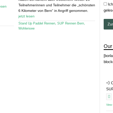
Ich
Teilnehmerinnen und Teilnehmer die „schönsten
lesen
geles
6 Kilometer von Bern“ in Angriff genommen.
jetzt lesen
Stand Up Paddel Rennen
,
SUP Rennen Bern
,
Wohlensee
Our
[borl
block
💨 
SUP 
View