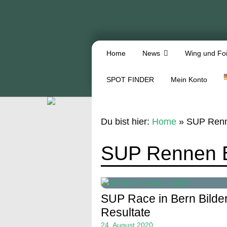
Home
News
Wing und Foi
SPOT FINDER
Mein Konto
Du bist hier:
Home
»
SUP Renn
SUP Rennen 
SUP Race in Bern Bilde
Resultate
24. August 2020