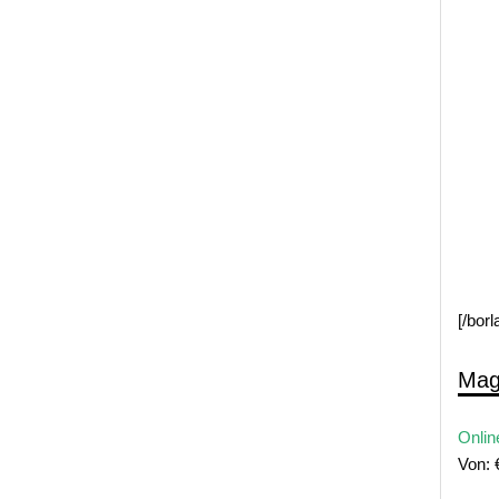
[/bor
Mag
Onlin
Von: