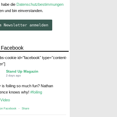
 habe die
Datenschutzbestimmungen
en und bin einverstanden.
 Facebook
abs-cookie id="facebook" type="content-
er"]
Stand Up Magazin
2 days ago
 is foiling so much fun? Nathan
rence knows why!
#foiling
Video
 on Facebook
·
Share