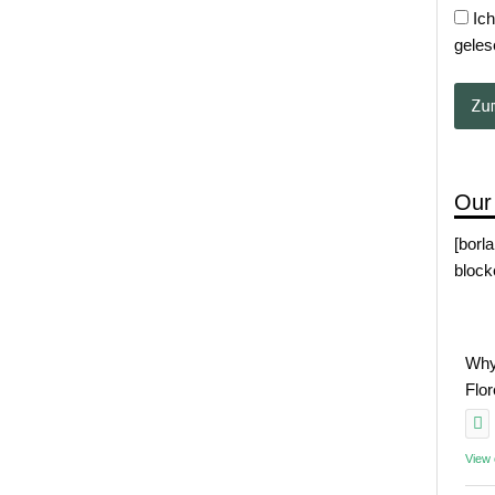
Ich
geles
Our
[borl
block
Why
Flo
View