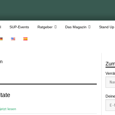
l
SUP-Events
Ratgeber
Das Magazin
Stand Up
en
Zum
Verrä
tate
Deine
jetzt lesen