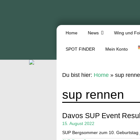
Home
News
Wing und Foi
SPOT FINDER
Mein Konto
Du bist hier:
Home
»
sup renn
sup rennen
Davos SUP Event Resul
15. August 2022
SUP Bergsommer zum 10. Geburtstag