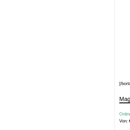
[/bor
Mag
Onlin
Von: