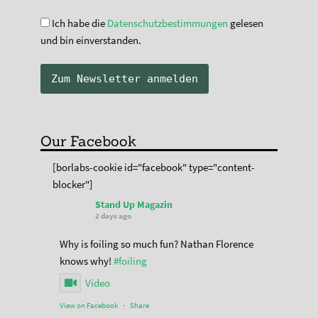
Ich habe die
Datenschutzbestimmungen
gelesen
und bin einverstanden.
Our Facebook
[borlabs-cookie id="facebook" type="content-
blocker"]
Stand Up Magazin
2 days ago
Why is foiling so much fun? Nathan Florence
knows why!
#foiling
Video
View on Facebook
·
Share