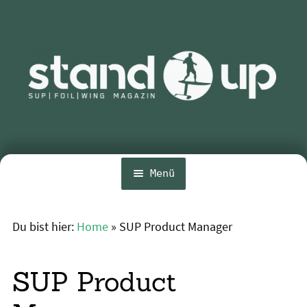
Zur
Zum
Navigation
Inhalt
springen
springen
Menü
Home
Du bist hier:
Home
»
SUP Product Manager
Unte
News
öffn
Wing und Foil
SUP Product
SUP-Events