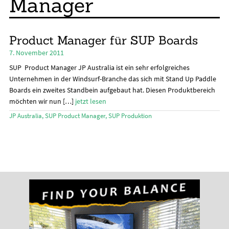
Manager
Unte
Ratgeber
öffn
Unte
Das Magazin
Product Manager für SUP Boards
öffn
7. November 2011
Stand Up Magazin TV
SUP Product Manager JP Australia ist ein sehr erfolgreiches
SPOT FINDER
Unternehmen in der Windsurf-Branche das sich mit Stand Up Paddle
Boards ein zweites Standbein aufgebaut hat. Diesen Produktbereich
Mein Konto
möchten wir nun […]
jetzt lesen
JP Australia
,
SUP Product Manager
,
SUP Produktion