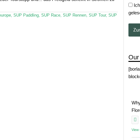
Ich
geles
europe
,
SUP Paddling
,
SUP Race
,
SUP Rennen
,
SUP Tour
,
SUP
Our
[borl
block
Why
Flo
View