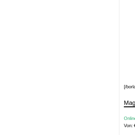
[/bor
Mag
Onlin
Von: