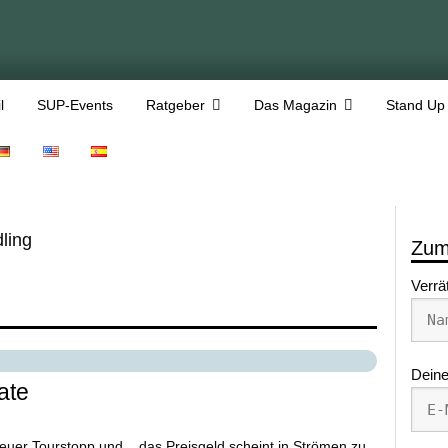
l
SUP-Events
Ratgeber
Das Magazin
Stand Up
ling
Zum
Verrä
Deine
ate
uer Tourstopp und... das Preisgeld scheint in Strömen zu