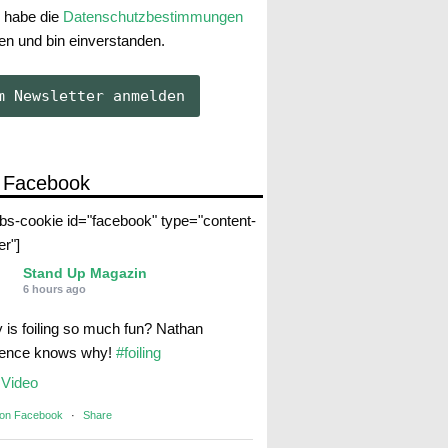
 habe die
Datenschutzbestimmungen
en und bin einverstanden.
 Facebook
abs-cookie id="facebook" type="content-
er"]
Stand Up Magazin
6 hours ago
 is foiling so much fun? Nathan
rence knows why!
#foiling
Video
 on Facebook
·
Share