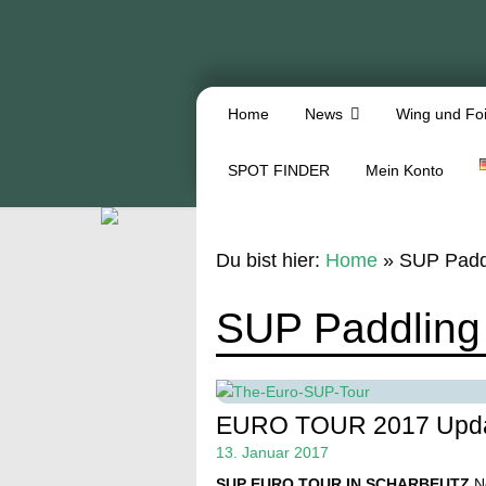
Home
News
Wing und Foi
SPOT FINDER
Mein Konto
Du bist hier:
Home
»
SUP Padd
SUP Paddling
EURO TOUR 2017 Upd
13. Januar 2017
SUP EURO TOUR IN SCHARBEUTZ
Ne