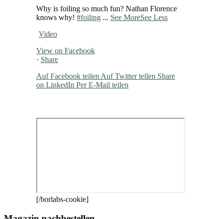
Why is foiling so much fun? Nathan Florence
knows why!
#foiling
...
See More
See Less
Video
View on Facebook
·
Share
Auf Facebook teilen
Auf Twitter teilen
Share
on LinkedIn
Per E-Mail teilen
[/borlabs-cookie]
Magazin nachbestellen