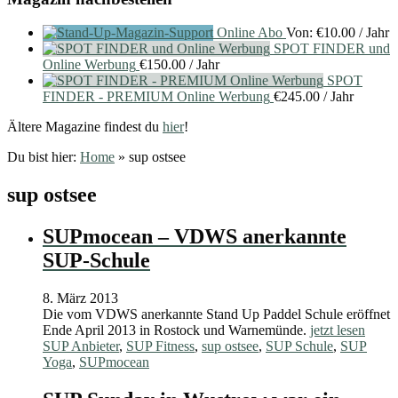
Online Abo
Von:
€
10.00
/ Jahr
SPOT FINDER und
Online Werbung
€
150.00
/ Jahr
SPOT
FINDER - PREMIUM Online Werbung
€
245.00
/ Jahr
Ältere Magazine findest du
hier
!
Du bist hier:
Home
»
sup ostsee
sup ostsee
SUPmocean – VDWS anerkannte
SUP-Schule
8. März 2013
Die vom VDWS anerkannte Stand Up Paddel Schule eröffnet
Ende April 2013 in Rostock und Warnemünde.
jetzt lesen
SUP Anbieter
,
SUP Fitness
,
sup ostsee
,
SUP Schule
,
SUP
Yoga
,
SUPmocean