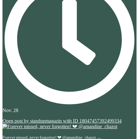
Nov. 28
Open post by standupmagazin with ID 18047457392499334
...
Forever missed, never forgotten! 💔 @amandine_chazot