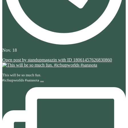
Nov. 18
Open post by standupmagazin with ID 18061457626830860
This will be so much fun.
...
#icfsupworlds #sarasota