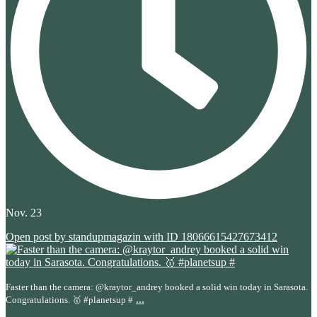
Nov. 23
Open post by standupmagazin with ID 18066615427673412
Faster than the camera: @kraytor_andrey booked a solid win today in Sarasota.
...
Congratulations. 🥇 #planetsup #