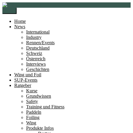
Zur
Zum
Navigation
Inhalt
Menü
springen
springen
Home
News
International
Industry
Rennen/Events
Deutschland
Schweiz
Österreich
Interviews
Geschichten
Wing und Foil
SUP-Events
Ratgeber
Kurse
Grundwissen
Safety
Training und Fitness
Paddeln
Foiling
Wing
Produkte Infos