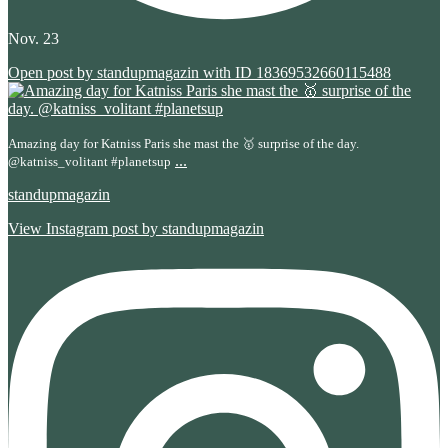
Nov. 23
Open post by standupmagazin with ID 18369532660115488
Amazing day for Katniss Paris she mast the 🥇 surprise of the day.
...
@katniss_volitant #planetsup
standupmagazin
View Instagram post by standupmagazin