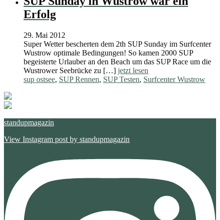
SUP Sunday in Wustrow war ein
Erfolg
29. Mai 2012
Super Wetter bescherten dem 2th SUP Sunday im Surfcenter
Wustrow optimale Bedingungen! So kamen 2000 SUP
begeisterte Urlauber an den Beach um das SUP Race um die
Wustrower Seebrücke zu […]
jetzt lesen
sup ostsee
,
SUP Rennen
,
SUP Testen
,
Surfcenter Wustrow
standupmagazin
View Instagram post by standupmagazin