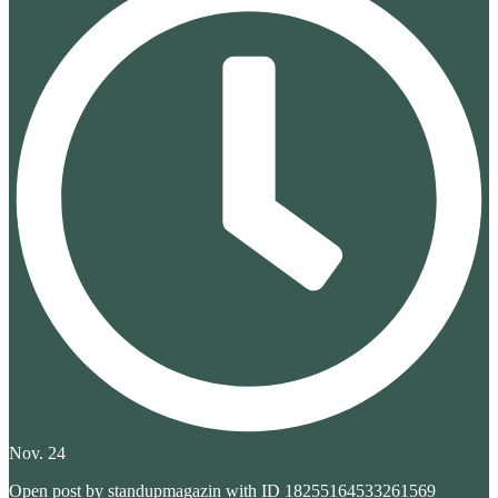
Nov. 24
Open post by standupmagazin with ID 18255164533261569