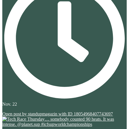
Nov. 22
Open post by standupmagazin with ID 18054968407743697