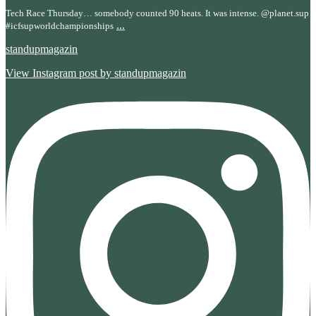
Tech Race Thursday… somebody counted 90 heats. It was intense. @planet.sup
...
#icfsupworldchampionships
standupmagazin
View Instagram post by standupmagazin