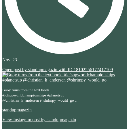
Nov. 23
Open post by standupmagazin with ID 18102556177417109
Buoy turns from the text book.
#icfsupworldchampionships #planetsup
...
@christian_k_andersen @shrimpy_would_go
standupmagazin
View Instagram post by standupmagazin