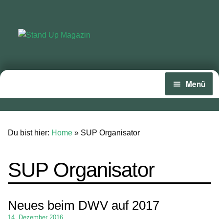
Zur
Zum
Navigation
Inhalt
springen
springen
Menü
Home
News
Du bist hier:
Home
»
SUP Organisator
Wing und Foil
SUP Organisator
SUP-Events
Ratgeber
Neues beim DWV auf 2017
Das Magazin
14. Dezember 2016