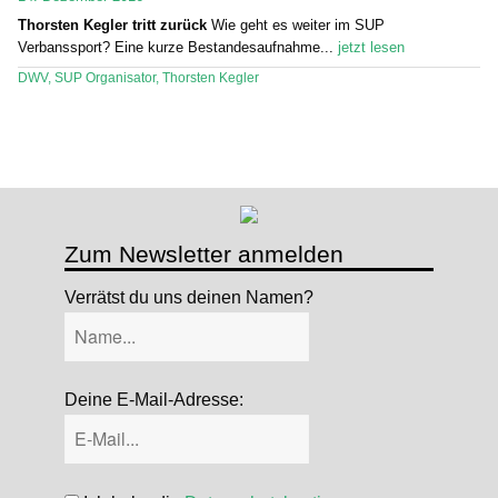
Thorsten Kegler tritt zurück
Wie geht es weiter im SUP
Stand Up Magazin TV
Verbanssport? Eine kurze Bestandesaufnahme...
jetzt lesen
SPOT FINDER
DWV
,
SUP Organisator
,
Thorsten Kegler
Mein Konto
Zum Newsletter anmelden
Verrätst du uns deinen Namen?
Deine E-Mail-Adresse: