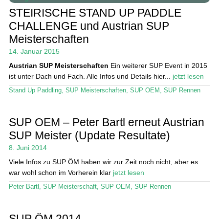
STEIRISCHE STAND UP PADDLE
Das Magazin
CHALLENGE und Austrian SUP
Meisterschaften
Stand Up Magazin TV
14. Januar 2015
SPOT FINDER
Austrian SUP Meisterschaften
Ein weiterer SUP Event in 2015
ist unter Dach und Fach. Alle Infos und Details hier...
jetzt lesen
Mein Konto
Stand Up Paddling
,
SUP Meisterschaften
,
SUP OEM
,
SUP Rennen
SUP OEM – Peter Bartl erneut Austrian
SUP Meister (Update Resultate)
8. Juni 2014
Viele Infos zu SUP ÖM haben wir zur Zeit noch nicht, aber es
war wohl schon im Vorherein klar
jetzt lesen
Peter Bartl
,
SUP Meisterschaft
,
SUP OEM
,
SUP Rennen
SUP ÖM 2014