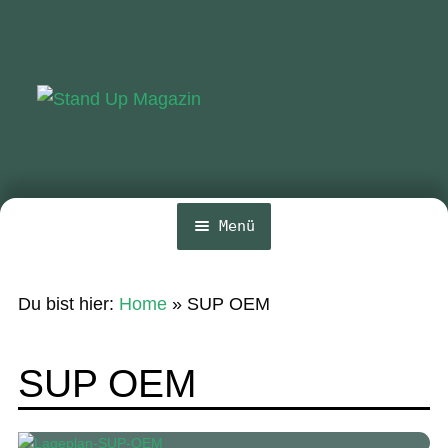
Zur
Zum
Navigation
Inhalt
springen
springen
Menü
Home
Du bist hier:
Home
»
SUP OEM
News
Wing und Foil
SUP OEM
SUP-Events
Ratgeber