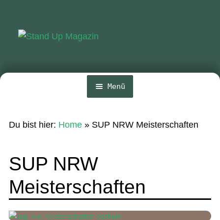
Zur
Zum
Navigation
Inhalt
springen
springen
Menü
Home
Du bist hier:
Home
»
SUP NRW Meisterschaften
News
Wing und Foil
SUP NRW
SUP-Events
Meisterschaften
Ratgeber
Das Magazin