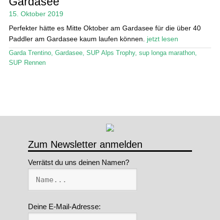
Gardasee
15. Oktober 2019
Stand Up Magazin TV
Perfekter hätte es Mitte Oktober am Gardasee für die über 40
SPOT FINDER
Paddler am Gardasee kaum laufen können.
jetzt lesen
Garda Trentino
,
Gardasee
,
SUP Alps Trophy
,
sup longa marathon
,
Mein Konto
SUP Rennen
Zum Newsletter anmelden
Verrätst du uns deinen Namen?
Deine E-Mail-Adresse: