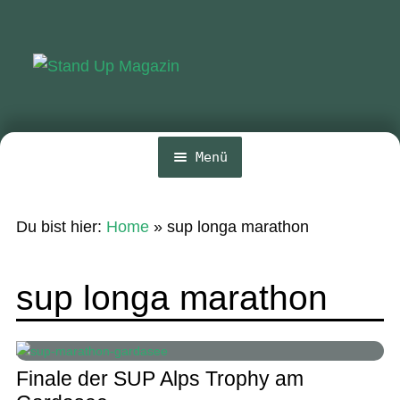
Zur
Zum
Navigation
Inhalt
springen
springen
Menü
Home
Du bist hier:
Home
»
sup longa marathon
News
Wing und Foil
sup longa marathon
SUP-Events
Ratgeber
Finale der SUP Alps Trophy am
Das Magazin