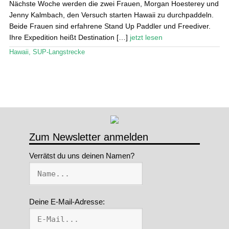
Nächste Woche werden die zwei Frauen, Morgan Hoesterey und
Jenny Kalmbach, den Versuch starten Hawaii zu durchpaddeln.
Stand Up Magazin TV
Beide Frauen sind erfahrene Stand Up Paddler und Freediver.
Ihre Expedition heißt Destination […]
jetzt lesen
SPOT FINDER
Hawaii
,
SUP-Langstrecke
Mein Konto
Zum Newsletter anmelden
Verrätst du uns deinen Namen?
Deine E-Mail-Adresse: