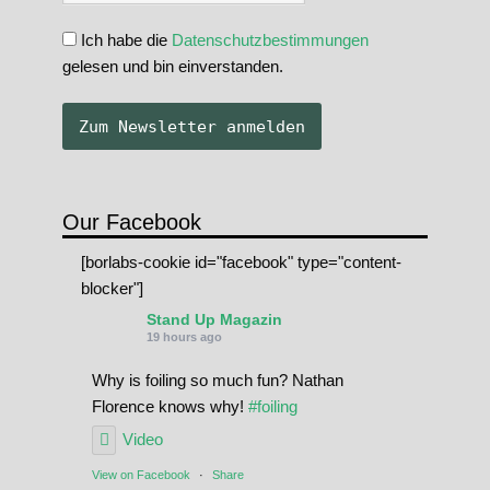
Ich habe die
Datenschutzbestimmungen
gelesen und bin einverstanden.
Our Facebook
[borlabs-cookie id="facebook" type="content-
blocker"]
Stand Up Magazin
19 hours ago
Why is foiling so much fun? Nathan
Florence knows why!
#foiling
Video
View on Facebook
·
Share