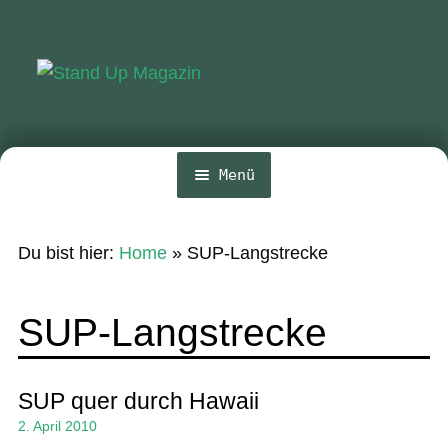
Zur
Zum
Navigation
Inhalt
springen
springen
Menü
Home
Du bist hier:
Home
»
SUP-Langstrecke
News
Wing und Foil
SUP-Langstrecke
SUP-Events
Ratgeber
SUP quer durch Hawaii
2. April 2010
Das Magazin