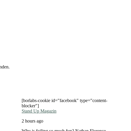
nden.
[borlabs-cookie id="facebook" type="content-
blocker"]
Stand Up Magazin
2 hours ago
Why is foiling so much fun? Nathan Florence