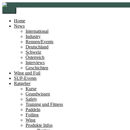
Zur
Zum
Navigation
Inhalt
Menü
springen
springen
Home
News
International
Industry
Rennen/Events
Deutschland
Schweiz
Österreich
Interviews
Geschichten
Wing und Foil
SUP-Events
Ratgeber
Kurse
Grundwissen
Safety
Training und Fitness
Paddeln
Foiling
Wing
Produkte Infos