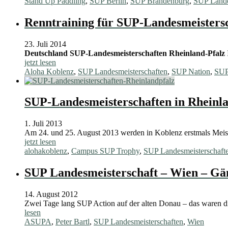
Stand Up Paddling
,
SUP Berlin
,
SUP Brandenburg
,
SUP Lande
Renntraining für SUP-Landesmeistersc
23. Juli 2014
Deutschland
SUP-Landesmeisterschaften Rheinland-Pfalz
jetzt lesen
Aloha Koblenz
,
SUP Landesmeisterschaften
,
SUP Nation
,
SUP
SUP-Landesmeisterschaften in Rheinl
1. Juli 2013
Am 24. und 25. August 2013 werden in Koblenz erstmals Meist
jetzt lesen
alohakoblenz
,
Campus SUP Trophy
,
SUP Landesmeisterschaft
SUP Landesmeisterschaft – Wien – Gä
14. August 2012
Zwei Tage lang SUP Action auf der alten Donau – das waren 
lesen
ASUPA
,
Peter Bartl
,
SUP Landesmeisterschaften
,
Wien