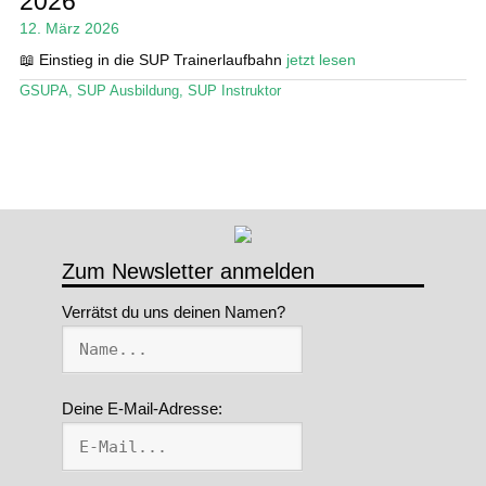
2026
12. März 2026
Stand Up Magazin TV
📖 Einstieg in die SUP Trainerlaufbahn
jetzt lesen
SPOT FINDER
GSUPA
,
SUP Ausbildung
,
SUP Instruktor
Mein Konto
Zum Newsletter anmelden
Verrätst du uns deinen Namen?
Deine E-Mail-Adresse: