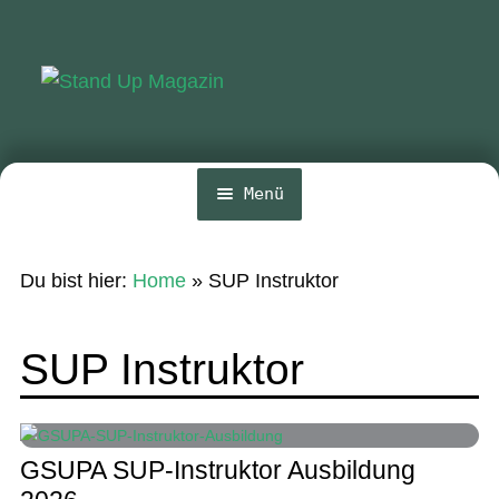
Zur
Zum
Navigation
Inhalt
springen
springen
Menü
Home
Du bist hier:
Home
»
SUP Instruktor
News
Wing und Foil
SUP Instruktor
SUP-Events
Ratgeber
GSUPA SUP-Instruktor Ausbildung
Das Magazin