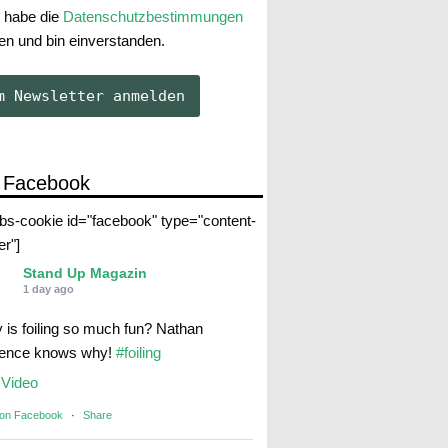
 habe die
Datenschutzbestimmungen
en und bin einverstanden.
 Facebook
abs-cookie id="facebook" type="content-
er"]
Stand Up Magazin
1 day ago
 is foiling so much fun? Nathan
rence knows why!
#foiling
Video
 on Facebook
·
Share