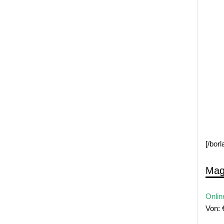
[/bor
Mag
Onlin
Von: