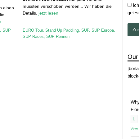
Ich
mussten verschoben werden... Wir haben die
on einen
geles
Details.
jetzt lesen
ie
n
,
SUP
EURO Tour
,
Stand Up Paddling
,
SUP
,
SUP Europa
,
SUP Races
,
SUP Rennen
Our
[borl
block
Why
Flo
View