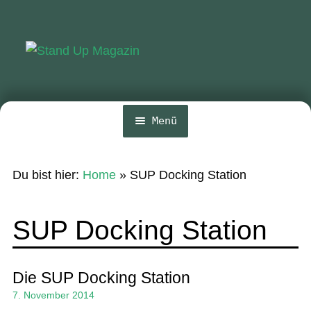
Zur
Zum
Navigation
Inhalt
springen
springen
Menü
Home
Du bist hier:
Home
»
SUP Docking Station
News
Wing und Foil
SUP Docking Station
SUP-Events
Ratgeber
Die SUP Docking Station
7. November 2014
Das Magazin