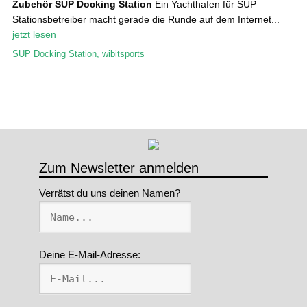
Zubehör
SUP Docking Station
Ein Yachthafen für SUP
Stationsbetreiber macht gerade die Runde auf dem Internet...
Stand Up Magazin TV
jetzt lesen
SPOT FINDER
SUP Docking Station
,
wibitsports
Mein Konto
Zum Newsletter anmelden
Verrätst du uns deinen Namen?
Deine E-Mail-Adresse: