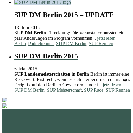
SUP DM Berlin 2015 – UPDATE
13. Juni 2015
SUP DM Berlin
Eilmeldung: Die Veranstalter mussten ein
paar Änderungen im Program vornehmen...
jetzt lesen
Berlin
,
Paddelrennen
,
SUP DM Berlin
,
SUP Rennen
SUP DM Berlin 2015
6. Mai 2015
SUP Landesmeisterschaften in Berlin
Berlin ist immer eine
Reise wert! Erst recht, wenn es sich hierbei um ein einmaliges
Ereignis auf den Berliner Gewässern handelt...
jetzt lesen
SUP DM Berlin
,
SUP Meisterschaft
,
SUP Race
,
SUP Rennen
standupmagazin
standupmagazin
Nov. 28
standupmagazin
Forever missed, never forgotten! 💔 @amandine_chazot
Nov. 28
standupmagazin
SeyChelle @seychelle.sup calling it. Watch our interview on YouTube
Nov. 24
standupmagazin
That was a race to remember! #icfsupworldchampionships #planetsup
Nov. 23
standupmagazin