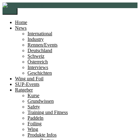
Zur
Zum
Navigation
Inhalt
Menü
springen
springen
Home
News
International
Industry
Rennen/Events
Deutschland
Schweiz
Österreich
Interviews
Geschichten
Wing und Foil
SUP-Events
Ratgeber
Kurse
Grundwissen
Safety
Training und Fitness
Paddeln
Foiling
Wing
Produkte Infos