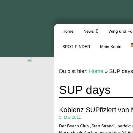
Home
News
Wing und Foi
SPOT FINDER
Mein Konto
Du bist hier:
Home
»
SUP days
SUP days
Koblenz SUPfiziert von 
3. Mai 2011
Der Beach Club „Statt Strand“, perfekt
Mai erstmals Austragungsort des SUP