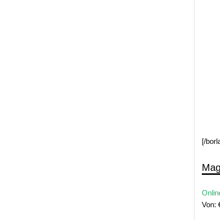
[/bor
Mag
Onlin
Von: