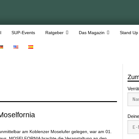
l
SUP-Events
Ratgeber
Das Magazin
Stand Up
Zum
Verrä
Moselfornia
Deine
 unmittelbar am Koblenzer Moselufer gelegen, war am 01.
days. MOSELFORNIA brachte die Veranstaltung an den