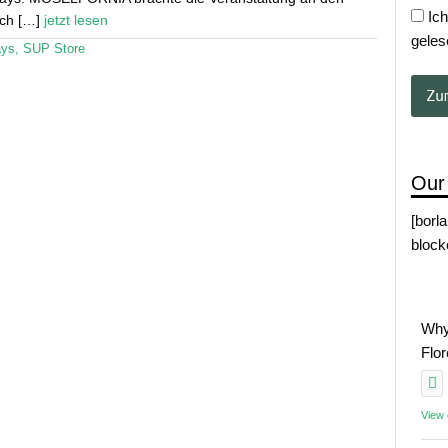
Ich
uch […]
jetzt lesen
geles
ys
,
SUP Store
Our
[borl
block
Why
Flo
View