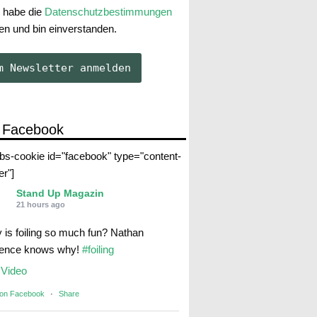
 habe die
Datenschutzbestimmungen
en und bin einverstanden.
 Facebook
abs-cookie id="facebook" type="content-
er"]
Stand Up Magazin
21 hours ago
 is foiling so much fun? Nathan
rence knows why!
#foiling
Video
 on Facebook
·
Share