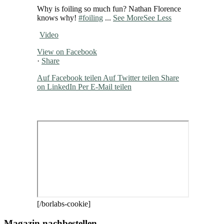
Why is foiling so much fun? Nathan Florence
knows why!
#foiling
...
See More
See Less
Video
View on Facebook
·
Share
Auf Facebook teilen
Auf Twitter teilen
Share
on LinkedIn
Per E-Mail teilen
[/borlabs-cookie]
Magazin nachbestellen