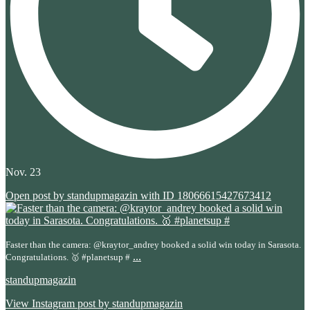
Nov. 23
Open post by standupmagazin with ID 18066615427673412
Faster than the camera: @kraytor_andrey booked a solid win today in Sarasota.
...
Congratulations. 🥇 #planetsup #
standupmagazin
View Instagram post by standupmagazin