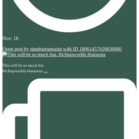
Nov. 18
Open post by standupmagazin with ID 18061457626830860
This will be so much fun.
...
#icfsupworlds #sarasota