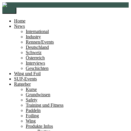
Zur
Zum
Navigation
Inhalt
Menü
springen
springen
Home
News
International
Industry
Rennen/Events
Deutschland
Schweiz
Österreich
Interviews
Geschichten
Wing und Foil
SUP-Events
Ratgeber
Kurse
Grundwissen
Safety
Training und Fitness
Paddeln
Foiling
Wing
Produkte Infos