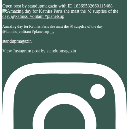
Open post by standupmagazin with ID 18369532660115488
Amazing day for Katniss Paris she mast the 🥇 surprise of the day.
...
@katniss_volitant #planetsup
standupmagazin
View Instagram post by standupmagazin