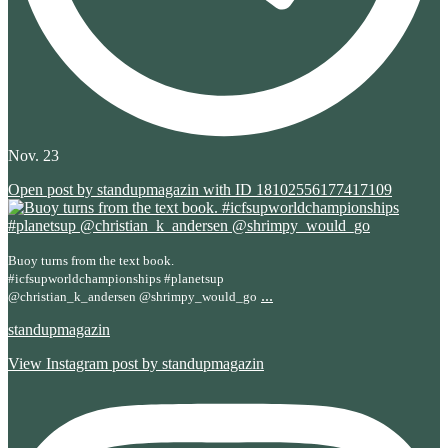
Nov. 23
Open post by standupmagazin with ID 18102556177417109
Buoy turns from the text book.
#icfsupworldchampionships #planetsup
...
@christian_k_andersen @shrimpy_would_go
standupmagazin
View Instagram post by standupmagazin