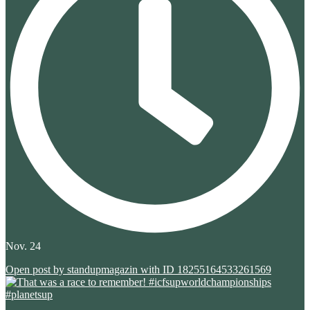
Nov. 24
Open post by standupmagazin with ID 18255164533261569