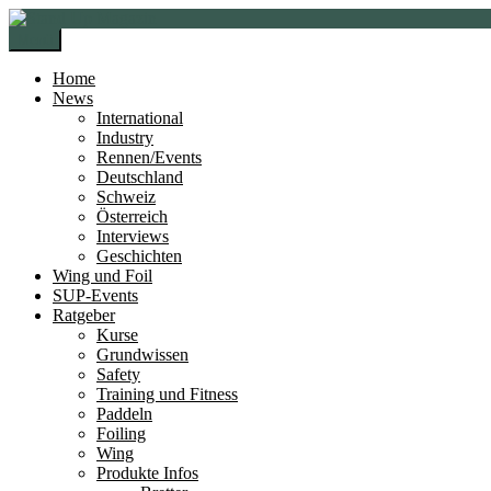
Zur
Zum
Navigation
Inhalt
Menü
springen
springen
Home
News
International
Industry
Rennen/Events
Deutschland
Schweiz
Österreich
Interviews
Geschichten
Wing und Foil
SUP-Events
Ratgeber
Kurse
Grundwissen
Safety
Training und Fitness
Paddeln
Foiling
Wing
Produkte Infos