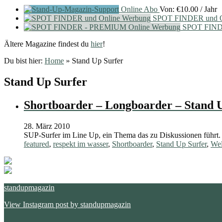
Online Abo
Von:
€
10.00
/ Jahr
SPOT FINDER und O
SPOT FIND
Ältere Magazine findest du
hier
!
Du bist hier:
Home
»
Stand Up Surfer
Stand Up Surfer
Shortboarder – Longboarder – Stand 
28. März 2010
SUP-Surfer im Line Up, ein Thema das zu Diskussionen führt
featured
,
respekt im wasser
,
Shortboarder
,
Stand Up Surfer
,
Wel
standupmagazin
View Instagram post by standupmagazin