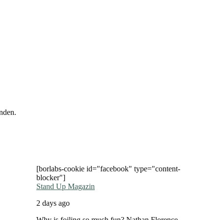
nden.
[borlabs-cookie id="facebook" type="content-
blocker"]
Stand Up Magazin
2 days ago
Why is foiling so much fun? Nathan Florence