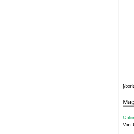
[/bor
Mag
Onlin
Von: