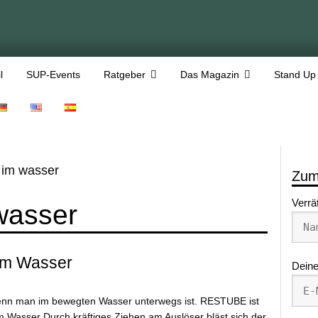
l
SUP-Events
Ratgeber
Das Magazin
Stand Up
t im wasser
Zum
Verrä
 wasser
im Wasser
Deine
 wenn man im bewegten Wasser unterwegs ist. RESTUBE ist
im Wasser Durch kräftiges Ziehen am Auslöser bläst sich der