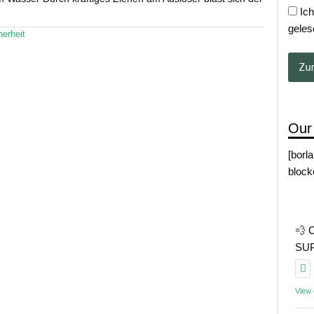
Ich
geles
erheit
Our
[borl
block
💨 
SUP 
View