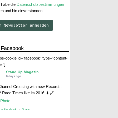
 habe die
Datenschutzbestimmungen
en und bin einverstanden.
 Facebook
abs-cookie id="facebook" type="content-
er"]
Stand Up Magazin
6 days ago
Channel Crossing with new Records.
Race Times like its 2016. ⬇️ 🔗
Photo
 on Facebook
·
Share