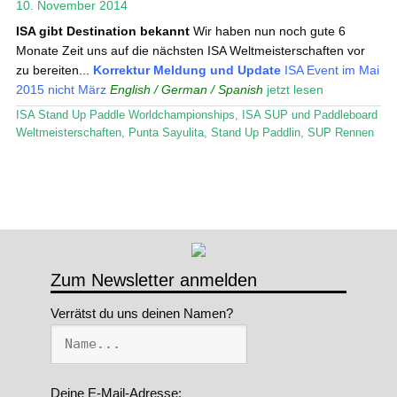
10. November 2014
Stand Up Magazin TV
ISA gibt Destination bekannt
Wir haben nun noch gute 6
Monate Zeit uns auf die nächsten ISA Weltmeisterschaften vor
SPOT FINDER
zu bereiten...
Korrektur Meldung und Update
ISA Event im Mai
2015 nicht März
English / German / Spanish
jetzt lesen
Mein Konto
ISA Stand Up Paddle Worldchampionships
,
ISA SUP und Paddleboard
Weltmeisterschaften
,
Punta Sayulita
,
Stand Up Paddlin
,
SUP Rennen
Zum Newsletter anmelden
Verrätst du uns deinen Namen?
Deine E-Mail-Adresse: