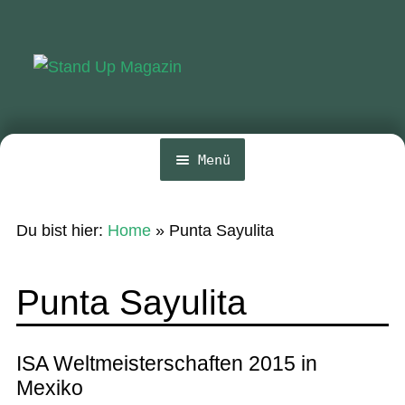
Zur
Zum
Navigation
Inhalt
springen
springen
Menü
Home
Du bist hier:
Home
»
Punta Sayulita
News
Wing und Foil
Punta Sayulita
SUP-Events
Ratgeber
ISA Weltmeisterschaften 2015 in
Mexiko
Das Magazin