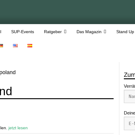
l
SUP-Events
Ratgeber
Das Magazin
Stand Up
 poland
Zum
Verrä
and
Deine
olen.
jetzt lesen