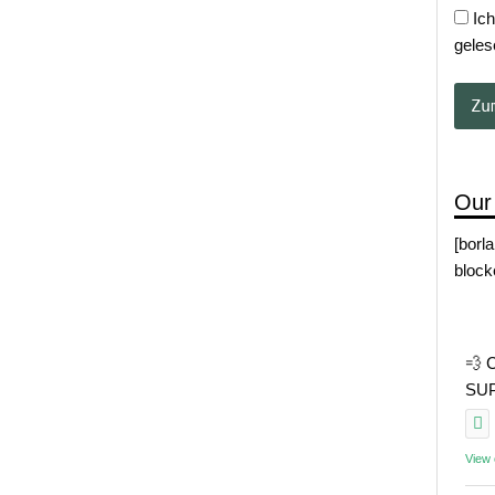
Ich
geles
Our
[borl
block
💨 
SUP 
View