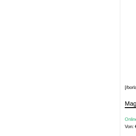
[/bor
Mag
Onlin
Von: