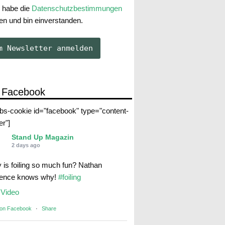
 habe die
Datenschutzbestimmungen
en und bin einverstanden.
 Facebook
abs-cookie id="facebook" type="content-
er"]
Stand Up Magazin
2 days ago
 is foiling so much fun? Nathan
rence knows why!
#foiling
Video
 on Facebook
·
Share