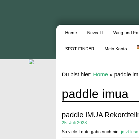
Home
News
Wing und Foi
SPOT FINDER
Mein Konto
Du bist hier:
Home
»
paddle im
paddle imua
paddle IMUA Rekordtei
25. Juli 2023
So viele Leute gabs noch nie.
jetzt lese