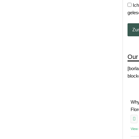
Ich
geles
Our
[borl
block
Why
Flo
View