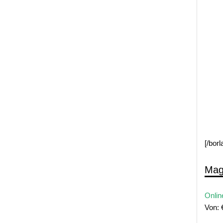
[/bor
Mag
Onlin
Von: