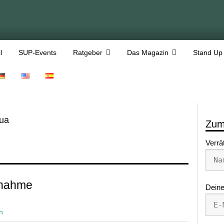
l
SUP-Events
Ratgeber
Das Magazin
Stand Up
ua
Zum
Verrä
lnahme
Deine
n