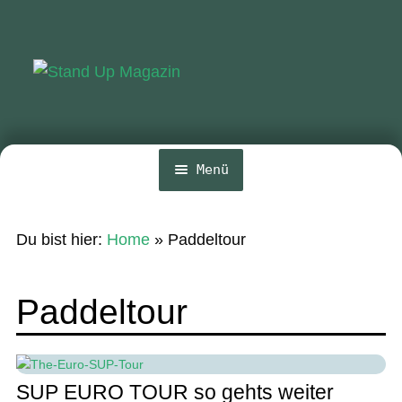
Zur
Zum
Navigation
Inhalt
springen
springen
Menü
Home
Du bist hier:
Home
»
Paddeltour
News
Wing und Foil
Paddeltour
SUP-Events
Ratgeber
SUP EURO TOUR so gehts weiter