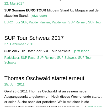
Das Magazin
22. Mai 2017
SUP Sommer EURO TOUR
Mit dem Stand Up Magazin auf dem
Stand Up Magazin TV
aktuellen Stand...
jetzt lesen
SPOT FINDER
EURO Tour SUP
,
Paddel Rennen
,
Paddeltour
,
SUP Rennen
,
SUP Tour
Mein Konto
SUP Tour Schweiz 2017
27. Dezember 2016
SUP 2017
Die Daten der SUP Tour Schweiz...
jetzt lesen
Paddeltour
,
SUP Race
,
SUP Rennen
,
SUP Schweiz
,
SUP Tour
Schweiz
Thomas Oschwald startet erneut
25. Juni 2011
Genf 25.6.2011 Thomas Oschwald ist an seinem neuen
Ausgangspunkt angekommen. Noch dieses Wochenende startet
er seine Suche nach der perfekten Welle mit einer leicht
angepassten Route. Krankheit und Schmerzen im […]
jetzt lesen