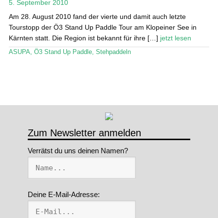
5. September 2010
Stand Up Magazin TV
Am 28. August 2010 fand der vierte und damit auch letzte
Tourstopp der Ö3 Stand Up Paddle Tour am Klopeiner See in
SPOT FINDER
Kärnten statt. Die Region ist bekannt für ihre […]
jetzt lesen
ASUPA
,
Ö3 Stand Up Paddle
,
Stehpaddeln
Mein Konto
Zum Newsletter anmelden
Verrätst du uns deinen Namen?
Deine E-Mail-Adresse: