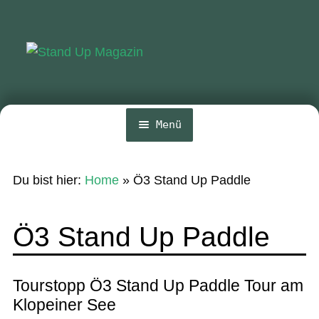
Zur
Zum
Navigation
Inhalt
springen
springen
Menü
Home
Du bist hier:
Home
»
Ö3 Stand Up Paddle
News
Wing und Foil
Ö3 Stand Up Paddle
SUP-Events
Ratgeber
Tourstopp Ö3 Stand Up Paddle Tour am
Klopeiner See
Das Magazin