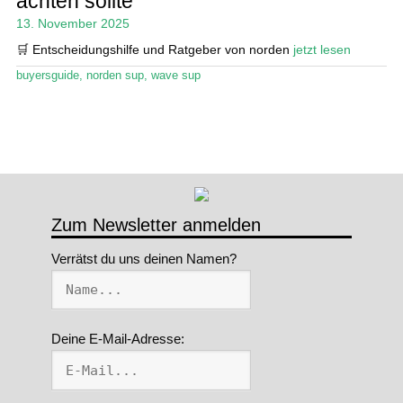
achten sollte
13. November 2025
Stand Up Magazin TV
🛒 Entscheidungshilfe und Ratgeber von norden
jetzt lesen
SPOT FINDER
buyersguide
,
norden sup
,
wave sup
Mein Konto
Zum Newsletter anmelden
Verrätst du uns deinen Namen?
Deine E-Mail-Adresse: