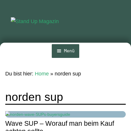
Zur
Zum
Navigation
Inhalt
springen
springen
Menü
Home
Du bist hier:
Home
»
norden sup
News
Wing und Foil
norden sup
SUP-Events
Ratgeber
Wave SUP – Worauf man beim Kauf
Das Magazin