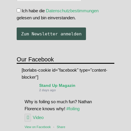
Ich habe die
Datenschutzbestimmungen
gelesen und bin einverstanden.
Our Facebook
[borlabs-cookie id="facebook" type="content-
blocker"]
Stand Up Magazin
2 days ago
Why is foiling so much fun? Nathan
Florence knows why!
#foiling
Video
View on Facebook
·
Share