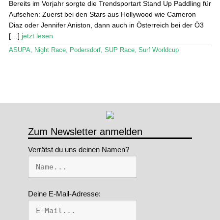
Bereits im Vorjahr sorgte die Trendsportart Stand Up Paddling für
Aufsehen: Zuerst bei den Stars aus Hollywood wie Cameron
Stand Up Magazin TV
Diaz oder Jennifer Aniston, dann auch in Österreich bei der Ö3
[…]
jetzt lesen
SPOT FINDER
ASUPA
,
Night Race
,
Podersdorf
,
SUP Race
,
Surf Worldcup
Mein Konto
Zum Newsletter anmelden
Verrätst du uns deinen Namen?
Deine E-Mail-Adresse: