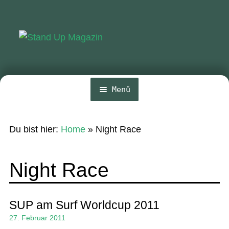
Zur
Zum
Navigation
Inhalt
springen
springen
Menü
Home
Du bist hier:
Home
»
Night Race
News
Wing und Foil
Night Race
SUP-Events
Ratgeber
SUP am Surf Worldcup 2011
27. Februar 2011
Das Magazin