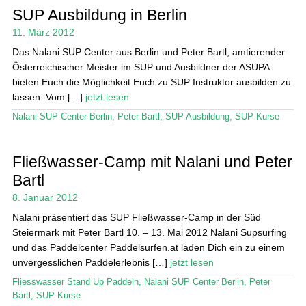
Das Magazin
SUP Ausbildung in Berlin
11. März 2012
Stand Up Magazin TV
Das Nalani SUP Center aus Berlin und Peter Bartl, amtierender
SPOT FINDER
Österreichischer Meister im SUP und Ausbildner der ASUPA
bieten Euch die Möglichkeit Euch zu SUP Instruktor ausbilden zu
Mein Konto
lassen. Vom […]
jetzt lesen
Nalani SUP Center Berlin
,
Peter Bartl
,
SUP Ausbildung
,
SUP Kurse
Fließwasser-Camp mit Nalani und Peter
Bartl
8. Januar 2012
Nalani präsentiert das SUP Fließwasser-Camp in der Süd
Steiermark mit Peter Bartl 10. – 13. Mai 2012 Nalani Supsurfing
und das Paddelcenter Paddelsurfen.at laden Dich ein zu einem
unvergesslichen Paddelerlebnis […]
jetzt lesen
Fliesswasser Stand Up Paddeln
,
Nalani SUP Center Berlin
,
Peter
Bartl
,
SUP Kurse