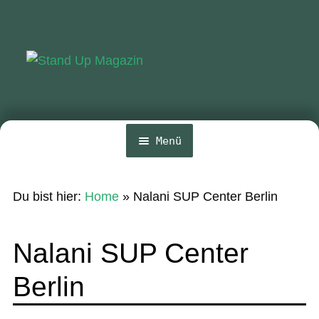
Zur
Zum
Navigation
Inhalt
springen
springen
Menü
Home
Du bist hier:
Home
»
Nalani SUP Center Berlin
News
Wing und Foil
Nalani SUP Center
SUP-Events
Berlin
Ratgeber