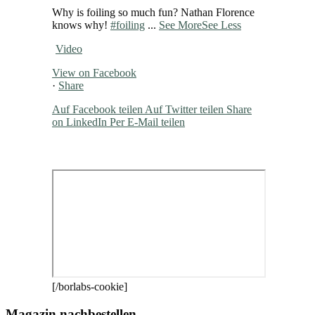
Why is foiling so much fun? Nathan Florence
knows why!
#foiling
...
See More
See Less
Video
View on Facebook
·
Share
Auf Facebook teilen
Auf Twitter teilen
Share
on LinkedIn
Per E-Mail teilen
[/borlabs-cookie]
Magazin nachbestellen