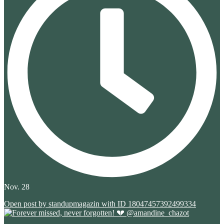
Nov. 28
Open post by standupmagazin with ID 18047457392499334