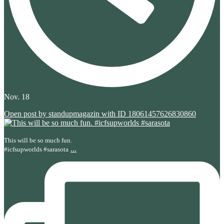
Nov. 18
Open post by standupmagazin with ID 18061457626830860
This will be so much fun.
...
#icfsupworlds #sarasota