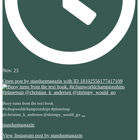
Nov. 23
Open post by standupmagazin with ID 18102556177417109
Buoy turns from the text book.
#icfsupworldchampionships #planetsup
...
@christian_k_andersen @shrimpy_would_go
standupmagazin
View Instagram post by standupmagazin