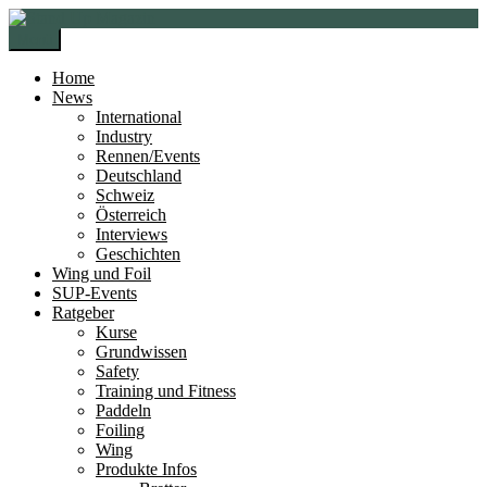
Zur
Zum
Navigation
Inhalt
Menü
springen
springen
Home
News
International
Industry
Rennen/Events
Deutschland
Schweiz
Österreich
Interviews
Geschichten
Wing und Foil
SUP-Events
Ratgeber
Kurse
Grundwissen
Safety
Training und Fitness
Paddeln
Foiling
Wing
Produkte Infos