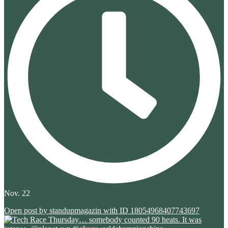
Nov. 22
Open post by standupmagazin with ID 18054968407743697