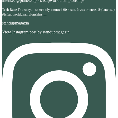
Tech Race Thursday… somebody counted 90 heats. It was intense. @planet.sup
...
#icfsupworldchampionships
standupmagazin
View Instagram post by standupmagazin