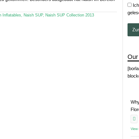
Ich
geles
 Inflatables
,
Naish SUP
,
Naish SUP Collection 2013
Our
[borl
block
Why
Flo
View