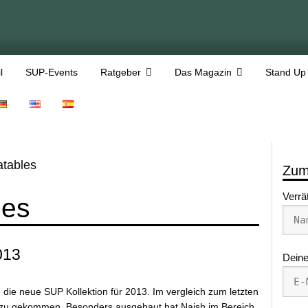
l
SUP-Events
Ratgeber
Das Magazin
Stand Up
atables
Zum
Verrä
les
013
Deine
 die neue SUP Kollektion für 2013. Im vergleich zum letzten
azu gekommen. Besonders ausgebaut hat Naish im Bereich