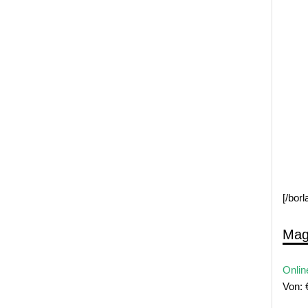
[/bor
Mag
Onlin
Von: