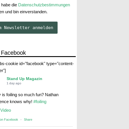
 habe die
Datenschutzbestimmungen
en und bin einverstanden.
 Facebook
abs-cookie id="facebook" type="content-
er"]
Stand Up Magazin
1 day ago
 is foiling so much fun? Nathan
rence knows why!
#foiling
Video
 on Facebook
·
Share