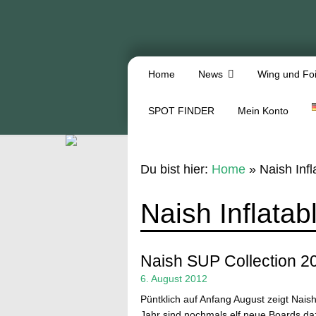
Home
News
Wing und Foi
SPOT FINDER
Mein Konto
Du bist hier:
Home
»
Naish Infl
Naish Inflatab
Naish SUP Collection 2
6. August 2012
Püntklich auf Anfang August zeigt Naish
Jahr sind nochmals elf neue Boards d