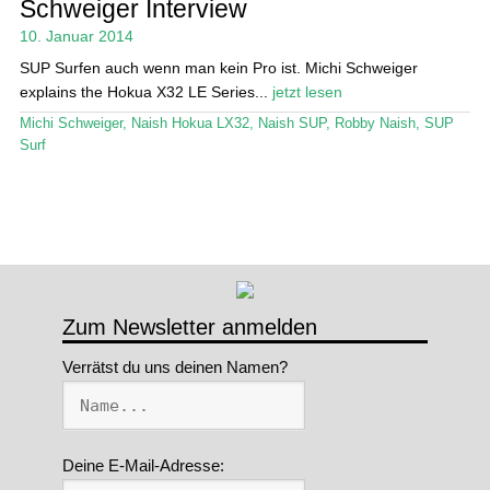
Schweiger Interview
Stand Up Magazin TV
10. Januar 2014
SUP Surfen auch wenn man kein Pro ist. Michi Schweiger
SPOT FINDER
explains the Hokua X32 LE Series...
jetzt lesen
Michi Schweiger
,
Naish Hokua LX32
,
Naish SUP
,
Robby Naish
,
SUP
Mein Konto
Surf
Zum Newsletter anmelden
Verrätst du uns deinen Namen?
Deine E-Mail-Adresse: