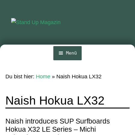
Zur
Zum
Navigation
Inhalt
springen
springen
Menü
Home
Du bist hier:
Home
»
Naish Hokua LX32
News
Wing und Foil
Naish Hokua LX32
SUP-Events
Ratgeber
Naish introduces SUP Surfboards
Hokua X32 LE Series – Michi
Das Magazin