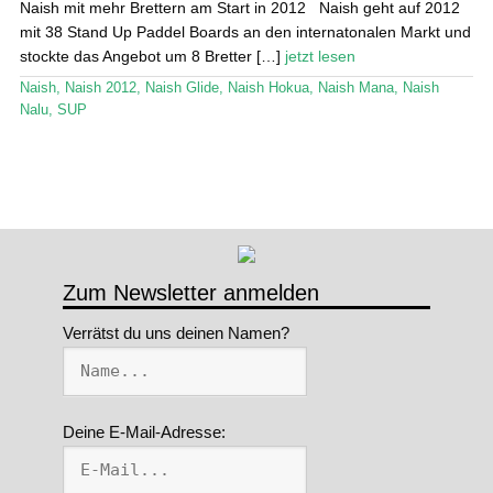
öffn
Naish mit mehr Brettern am Start in 2012 Naish geht auf 2012
mit 38 Stand Up Paddel Boards an den internatonalen Markt und
Stand Up Magazin TV
stockte das Angebot um 8 Bretter […]
jetzt lesen
SPOT FINDER
Naish
,
Naish 2012
,
Naish Glide
,
Naish Hokua
,
Naish Mana
,
Naish
Nalu
,
SUP
Mein Konto
Zum Newsletter anmelden
Verrätst du uns deinen Namen?
Deine E-Mail-Adresse: