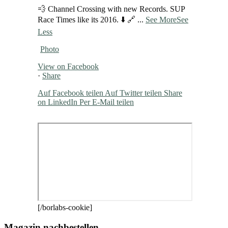
💨 Channel Crossing with new Records. SUP
Race Times like its 2016. ⬇️ 🔗
...
See More
See
Less
Photo
View on Facebook
·
Share
Auf Facebook teilen
Auf Twitter teilen
Share
on LinkedIn
Per E-Mail teilen
[/borlabs-cookie]
Magazin nachbestellen