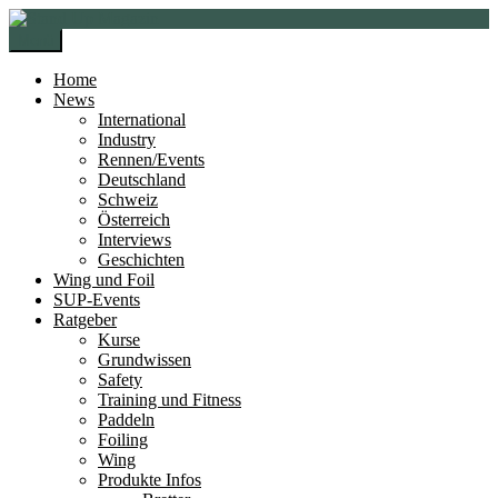
Zur
Zum
Navigation
Inhalt
Menü
springen
springen
Home
News
International
Industry
Rennen/Events
Deutschland
Schweiz
Österreich
Interviews
Geschichten
Wing und Foil
SUP-Events
Ratgeber
Kurse
Grundwissen
Safety
Training und Fitness
Paddeln
Foiling
Wing
Produkte Infos