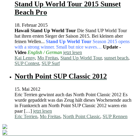
Stand Up World Tour 2015 Sunset
Beach Pro
18. Februar 2015
Hawaii
Stand Up World Tour
Die Stand UP World Tour
hat ihren ersten Sieger der Saison 2015. Bei kleinen aber
feinen Wellen...
Stand Up World Tour
Season 2015 opens
with a strong winner. Small but nice waves…
Update -
Video
English / German
jetzt lesen
Kai Lenny
,
Mo Freitas
,
Stand Up World Tour
,
sunset beach
,
SUP Contest
,
SUP Surf
North Point SUP Classic 2012
15. Mai 2012
Eric Terrien gewinnt auch das North Point Classic 2012 Es
wurde gepaddelt was das Zeug hält dieses Wochenende auch
in Frankreich am North Point SUP Classic 2012 waren ein
paar […]
jetzt lesen
Eric Terrien
,
Mo Freitas
,
North Point Classic
,
SUP Rennen