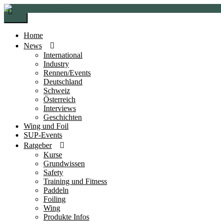
Zur
Zum
Navigation
Inhalt
Menü
springen
springen
Home
News
International
Industry
Rennen/Events
Deutschland
Schweiz
Österreich
Interviews
Geschichten
Wing und Foil
SUP-Events
Ratgeber
Kurse
Grundwissen
Safety
Training und Fitness
Paddeln
Foiling
Wing
Produkte Infos