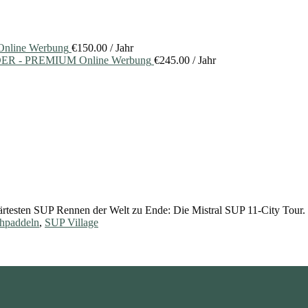
nline Werbung
€
150.00
/ Jahr
ER - PREMIUM Online Werbung
€
245.00
/ Jahr
rtesten SUP Rennen der Welt zu Ende: Die Mistral SUP 11-City Tour.
ehpaddeln
,
SUP Village
standupmagazin
standupmagazin
standupmagazin
standupmagazin
Nov. 28
Nov. 24
standupmagazin
standupmagazin
That was a race to remem
eychelle.sup calling it. Watch our
Nov. 23
Nov. 22
standupmagazin
standupmagazin
Friday Sprints are in full 