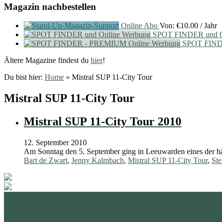
Magazin nachbestellen
Online Abo
Von:
€
10.00
/ Jahr
SPOT FINDER und O
SPOT FIND
Ältere Magazine findest du
hier
!
Du bist hier:
Home
»
Mistral SUP 11-City Tour
Mistral SUP 11-City Tour
Mistral SUP 11-City Tour 2010
12. September 2010
Am Sonntag den 5. September ging in Leeuwarden eines der hä
Bart de Zwart
,
Jenny Kalmbach
,
Mistral SUP 11-City Tour
,
St
standupmagazin
standupmagazin
Nov. 28
standupmagazin
Forever missed, never forgotten! 💔
SeyChelle @s
Nov. 23
standupmagazin