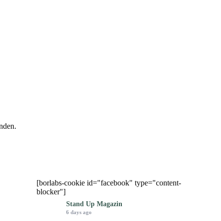
nden.
[borlabs-cookie id="facebook" type="content-
blocker"]
Stand Up Magazin
6 days ago