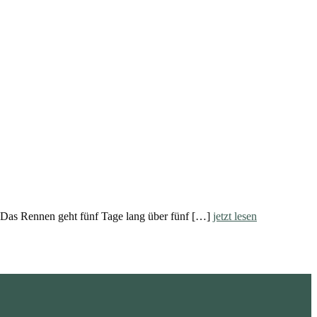
 Das Rennen geht fünf Tage lang über fünf […]
jetzt lesen
standupmagazin
standupmagazin
Nov. 23
standupmagazin
ber!
Buoy turns from the text book.
Nov. 22
standupmagazin
swing.