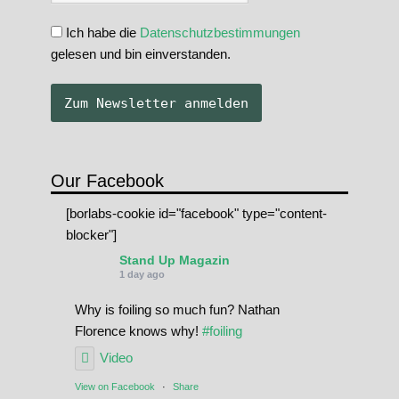
Ich habe die
Datenschutzbestimmungen
gelesen und bin einverstanden.
Our Facebook
[borlabs-cookie id="facebook" type="content-
blocker"]
Stand Up Magazin
1 day ago
Why is foiling so much fun? Nathan
Florence knows why!
#foiling
Video
View on Facebook
·
Share