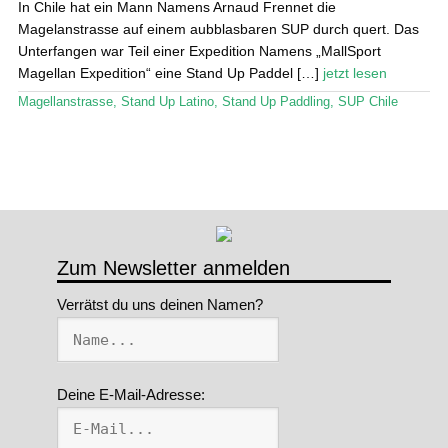
In Chile hat ein Mann Namens Arnaud Frennet die
Magelanstrasse auf einem aubblasbaren SUP durch quert. Das
Stand Up Magazin TV
Unterfangen war Teil einer Expedition Namens „MallSport
Magellan Expedition“ eine Stand Up Paddel […]
jetzt lesen
SPOT FINDER
Magellanstrasse
,
Stand Up Latino
,
Stand Up Paddling
,
SUP Chile
Mein Konto
Zum Newsletter anmelden
Verrätst du uns deinen Namen?
Deine E-Mail-Adresse: