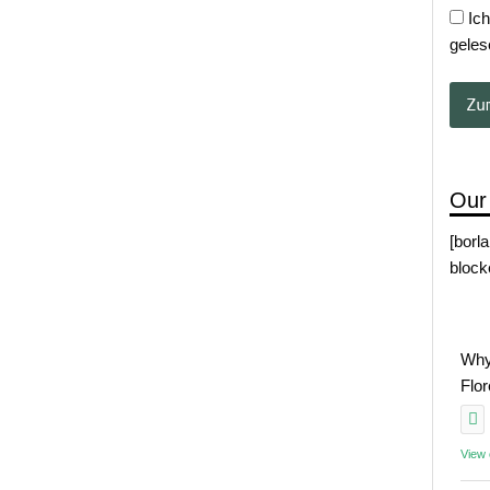
Ich
geles
Our
[borl
block
Why
Flo
View