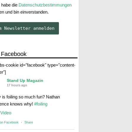
 habe die
Datenschutzbestimmungen
en und bin einverstanden.
 Facebook
abs-cookie id="facebook" type="content-
er"]
Stand Up Magazin
17 hours ago
 is foiling so much fun? Nathan
rence knows why!
#foiling
Video
 on Facebook
·
Share