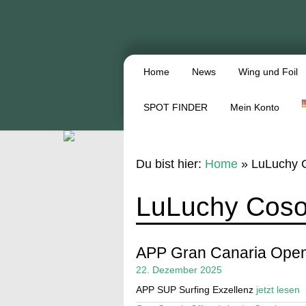
Home
News
Wing und Foil
SPOT FINDER
Mein Konto
Du bist hier:
Home
»
LuLuchy 
LuLuchy Coso
APP Gran Canaria Open
22. Dezember 2025
APP SUP Surfing Exzellenz
jetzt lesen