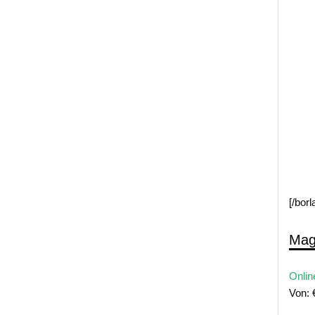
[/bor
Mag
Onlin
Von: