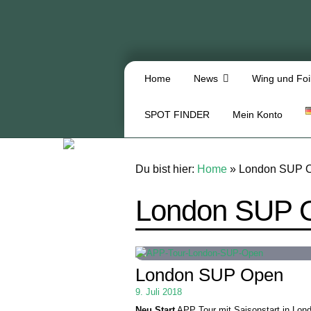
Home
News
Wing und Foi
SPOT FINDER
Mein Konto
Du bist hier:
Home
»
London SUP 
London SUP 
London SUP Open
9. Juli 2018
Neu Start
APP Tour mit Saisonstart in Lon