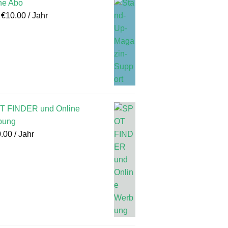
ne Abo
:
€
10.00
/ Jahr
T FINDER und Online
bung
.00
/ Jahr