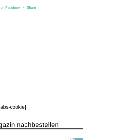
 on Facebook
·
Share
rlabs-cookie]
azin nachbestellen