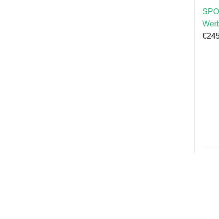
SPO
Wer
€
245
Älte