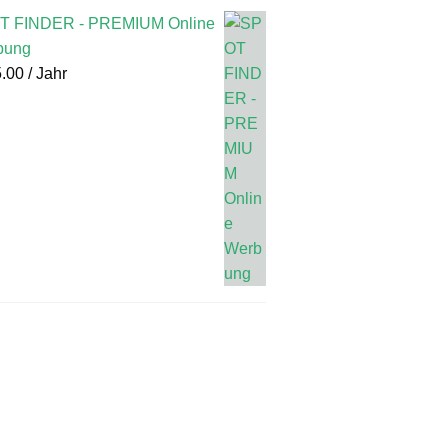
T FINDER - PREMIUM Online
bung
.00
/ Jahr
re Magazine findest du
hier
!