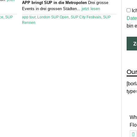
APP bringt SUP in die Metropolen
Drei grosse
Events in drei grossen Städten...
jetzt lesen
Ic
ce
,
SUP
app tour
,
London SUP Open
,
SUP City Festivals
,
SUP
Date
Rennen
bin 
Our
[bor
type
Why
Fl