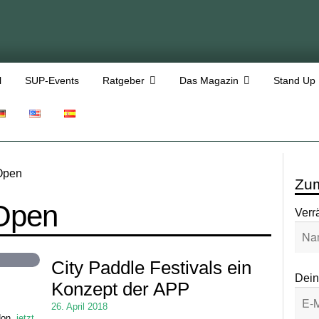
l
SUP-Events
Ratgeber
Das Magazin
Stand Up
Open
Zum
Open
Verr
City Paddle Festivals ein
Dein
Konzept der APP
26. April 2018
don.
jetzt