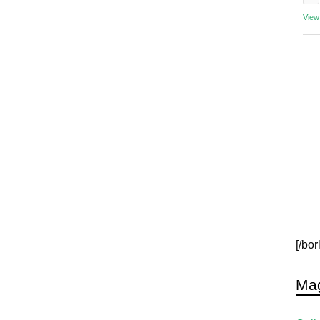
View
[/bo
Mag